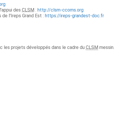
org
d'appui des
CLSM
:
http://clsm-ccoms.org
 de l'Ireps Grand Est
:
https://ireps-grandest-doc.fr
ec les projets développés dans le cadre du
CLSM
messin.